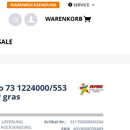
WARENRÜCKSENDUNG
SERVICE
WARENKORB
SALE
o 73 1224000/553
 gras
 LIEFERUNG
Artikel-Nr.:
331700008N0204
E RÜCKSENDUNG
EAN
4059688058489