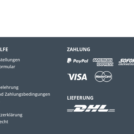
ILFE
ZAHLUNG
stellungen
ormular
belehrung
nd Zahlungsbedingungen
LIEFERUNG
m
zerklärung
echt