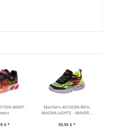
00135N-BKMT -
Skechers 401503N-BKYL
warz
MAGNA-LIGHTS - MAVER...
95 € *
39,95 € *