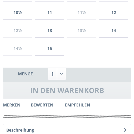
10½
11
11½
12
12½
13
13½
14
14½
15
MENGE
IN DEN
WARENKORB
MERKEN
BEWERTEN
EMPFEHLEN
Beschreibung