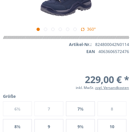
360°
Artikel-Nr.:
824800042N0114
EAN
4063606572476
229,00 € *
inkl. MwSt.
zzgl. Versandkosten
Größe
6½
7
7½
8
8½
9
9½
10