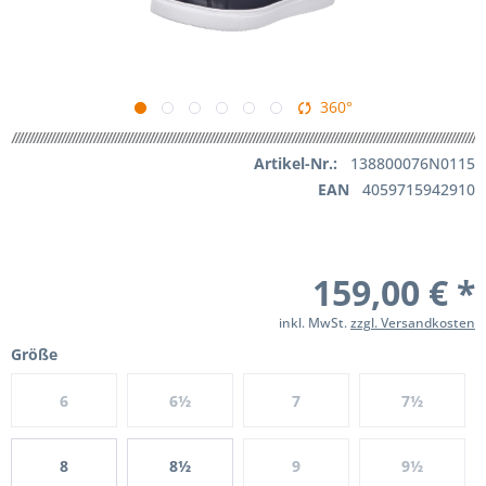
360°
Artikel-Nr.:
138800076N0115
EAN
4059715942910
159,00 € *
inkl. MwSt.
zzgl. Versandkosten
Größe
6
6½
7
7½
8
8½
9
9½