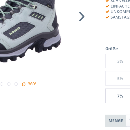
SCHNELLE
EINFACH
UNKOMPL
SAMSTAG
Größe
3½
5½
360°
7½
MENGE