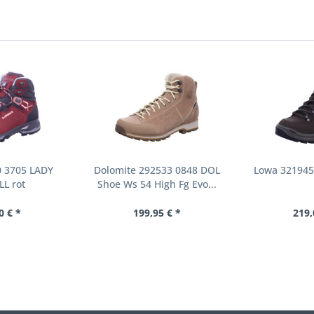
 3705 LADY
Dolomite 292533 0848 DOL
Lowa 321945
LL rot
Shoe Ws 54 High Fg Evo...
0 € *
199,95 € *
219,