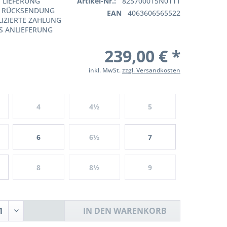
 LIEFERUNG
Artikel-Nr.:
825700015N0111
E RÜCKSENDUNG
EAN
4063606565522
IZIERTE ZAHLUNG
S ANLIEFERUNG
239,00 € *
inkl. MwSt.
zzgl. Versandkosten
4
4½
5
6
6½
7
8
8½
9
IN DEN
WARENKORB