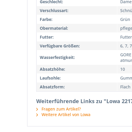
Geschlecht:
Dame
Verschlussart:
Schnü
Farbe:
Grün
Obermaterial:
pfleg
Futter:
Futte
Verfügbare Größen:
6, 7, 
GORE 
Wasserfestigkeit:
atmun
Absatzhöhe:
10
Laufsohle:
Gumm
Absatzform:
Flach
Weiterführende Links zu "Lowa 22
Fragen zum Artikel?
Weitere Artikel von Lowa