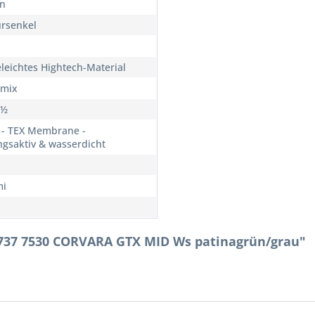
n
rsenkel
eleichtes Hightech-Material
rmix
7½
- TEX Membrane -
gsaktiv & wasserdicht
i
1737 7530 CORVARA GTX MID Ws patinagrün/grau"