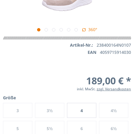
360°
Artikel-Nr.:
238400164N0107
EAN
4059715914030
189,00 € *
inkl. MwSt.
zzgl. Versandkosten
Größe
3
3½
4
4½
5
5½
6
6½