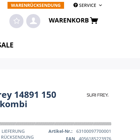
WARENRÜCKSENDUNG
SERVICE
WARENKORB
SALE
rey 14891 150
-kombi
 LIEFERUNG
Artikel-Nr.:
63100097700001
E RÜCKSENDUNG
EAN
4056185223976