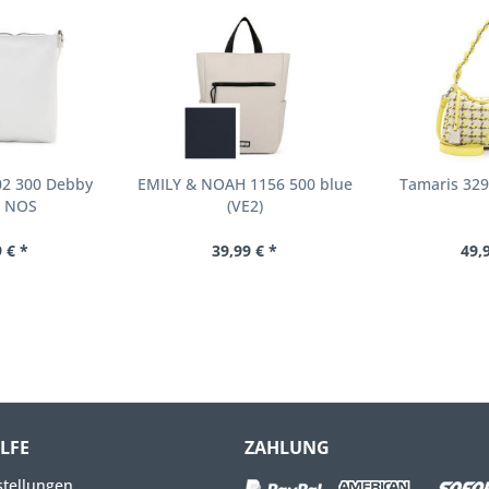
02 300 Debby
EMILY & NOAH 1156 500 blue
Tamaris 329
, NOS
(VE2)
 € *
39,99 € *
49,
ILFE
ZAHLUNG
stellungen