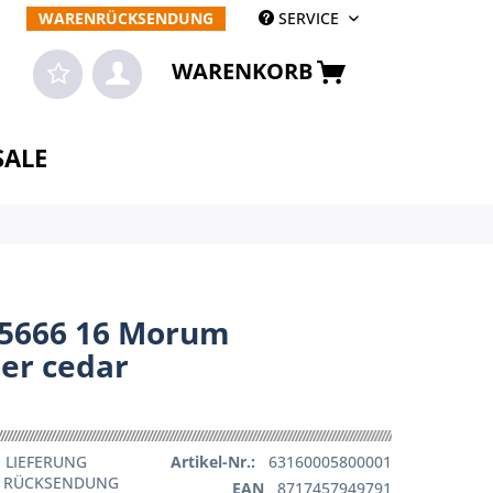
WARENRÜCKSENDUNG
SERVICE
WARENKORB
SALE
 5666 16 Morum
er cedar
 LIEFERUNG
Artikel-Nr.:
63160005800001
E RÜCKSENDUNG
EAN
8717457949791