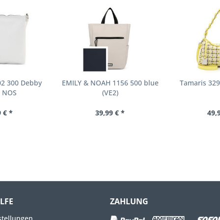
02 300 Debby
EMILY & NOAH 1156 500 blue
Tamaris 329
, NOS
(VE2)
 € *
39,99 € *
49,
ILFE
ZAHLUNG
stellungen