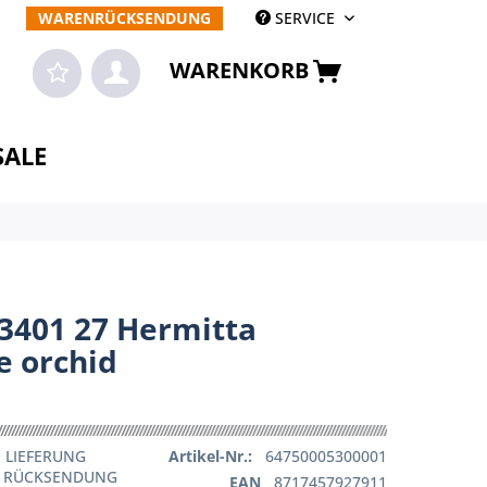
WARENRÜCKSENDUNG
SERVICE
WARENKORB
SALE
 3401 27 Hermitta
e orchid
 LIEFERUNG
Artikel-Nr.:
64750005300001
E RÜCKSENDUNG
EAN
8717457927911