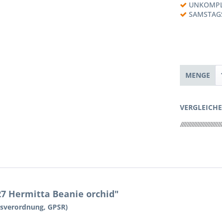
UNKOMPL
SAMSTAG
MENGE
VERGLEICH
27 Hermitta Beanie orchid"
tsverordnung, GPSR)