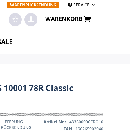
WARENRÜCKSENDUNG
SERVICE
WARENKORB
SALE
 10001 78R Classic
 LIEFERUNG
Artikel-Nr.:
433600006CRO10
E RÜCKSENDUNG
EAN
196265902040