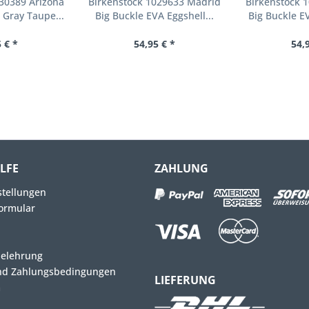
30389 Arizona
Birkenstock 1029633 Madrid
Birkenstock 
 Gray Taupe...
Big Buckle EVA Eggshell...
Big Buckle EV
 € *
54,95 € *
54,
ILFE
ZAHLUNG
stellungen
ormular
belehrung
nd Zahlungsbedingungen
LIEFERUNG
m