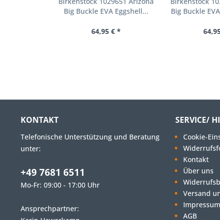
Birkenstock 1029651 Arizona
Birkenstock 10
Big Buckle EVA Eggshell...
Big Buckle EVA
64,95 € *
64,95
KONTAKT
SERVICE/ H
Telefonische Unterstützung und Beratung
Cookie-Ein
Widerrufsf
unter:
Kontakt
+49 7681 6511
Über uns
Widerrufs
Mo-Fr: 09:00 - 17:00 Uhr
Versand u
Impressu
Ansprechpartner:
AGB