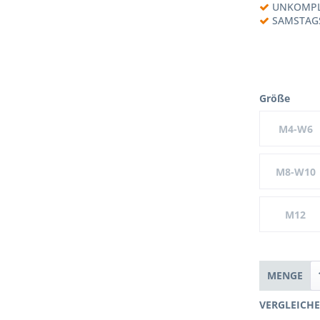
UNKOMPL
SAMSTAG
Größe
M4-W6
M8-W10
M12
MENGE
VERGLEICH