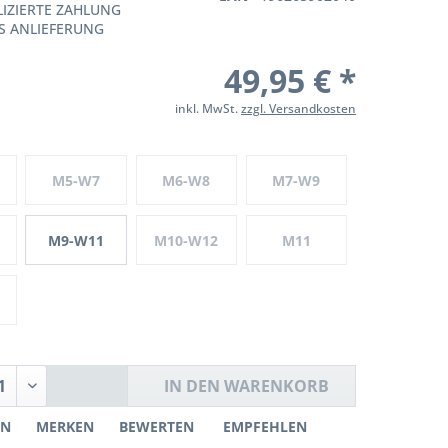
IZIERTE ZAHLUNG
S ANLIEFERUNG
49,95 € *
inkl. MwSt.
zzgl. Versandkosten
M5-W7
M6-W8
M7-W9
M9-W11
M10-W12
M11
IN DEN
WARENKORB
EN
MERKEN
BEWERTEN
EMPFEHLEN